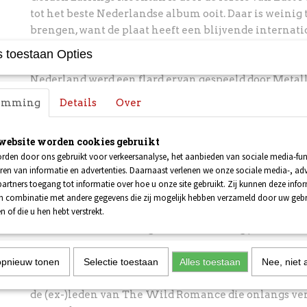
tot het beste Nederlandse album ooit. Daar is weinig 
brengen, want de plaat heeft een blijvende internati
single Radar Love is vaste prik op de Amerikaanse r
 toestaan Opties
talloze keren gecoverd en tijdens het meest recente
Nederland werd een flard ervan gespeeld door Metall
in het nummer inspireerde Steve Harris ooit om defin
temming
Details
Over
basgitaar te kiezen. De baas van Iron Maiden vertelt
Earring-fan voor het leven is.
website worden cookies gebruikt
rden door ons gebruikt voor verkeersanalyse, het aanbieden van sociale media-func
Herman Brood
Shpritsz, Buying The Band 
ren van informatie en advertenties. Daarnaast verlenen we onze sociale media-, adv
artners toegang tot informatie over hoe u onze site gebruikt. Zij kunnen deze info
Shpritsz van Herman Brood & His Wild Romance is do
in combinatie met andere gegevens die zij mogelijk hebben verzameld door uw geb
n of die u hen hebt verstrekt.
tot het op een na beste Nederpopalbum. De rockklass
bestaat 19 mei toevallig ook exact veertig jaar. Enkel
voormalige bandleden zijn nog steeds actief in The
binnenkort zelfs met een nieuw studioalbum komt: 
opnieuw tonen
Selectie toestaan
Alles toestaan
Nee, niet 
En dan is er nog Buying The Band, de veelbesproken
de (ex-)leden van The Wild Romance die onlangs ver