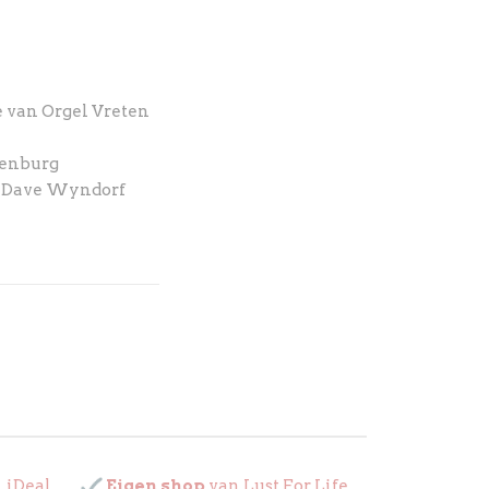
 van Orgel Vreten
denburg
 Dave Wyndorf
. iDeal
Eigen shop
van Lust For Life