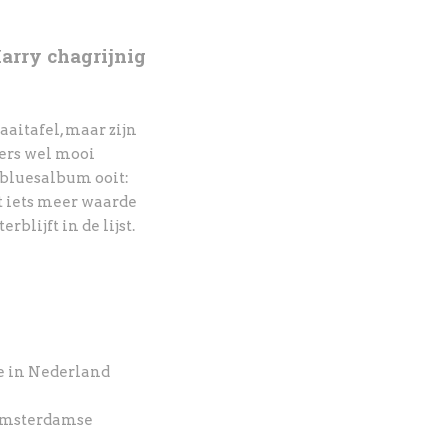
arry chagrijnig
aitafel, maar zijn
zers wel mooi
 bluesalbum ooit:
t iets meer waarde
blijft in de lijst.
e in Nederland
Amsterdamse