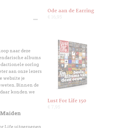
Ode aan de Earring
€ 16,95
loop naar deze
egendarische albums
edactionele oorlog
ter aan onze lezers
e website je
geweten. Binnen de
en daar konden we
Lust For Life 150
€ 7,95
 Maiden
or Life uitgeroepen