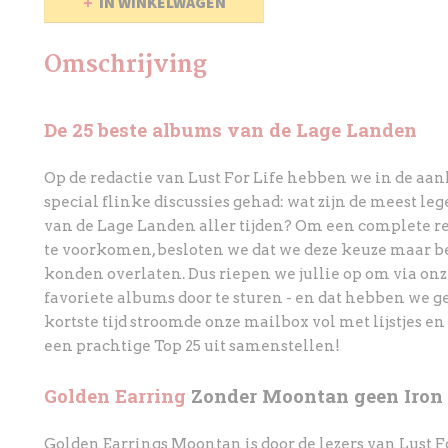
IN WINKELWAGEN
Omschrijving
De 25 beste albums van de Lage Landen
Op de redactie van Lust For Life hebben we in de aan
special flinke discussies gehad: wat zijn de meest l
van de Lage Landen aller tijden? Om een complete r
te voorkomen, besloten we dat we deze keuze maar be
konden overlaten. Dus riepen we jullie op om via onz
favoriete albums door te sturen - en dat hebben we 
kortste tijd stroomde onze mailbox vol met lijstjes 
een prachtige Top 25 uit samenstellen!
Golden Earring
Zonder Moontan geen Iron
Golden Earrings Moontan is door de lezers van Lust F