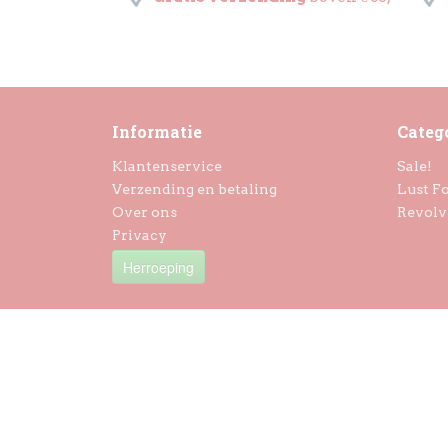
Informatie
Categ
Klantenservice
Sale!
Verzending en betaling
Lust Fo
Over ons
Revolv
Privacy
Herroeping