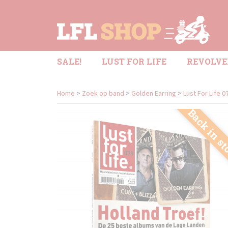
SALE!
LUST FOR LIFE
REVOLVE
Home
>
Zoek op band
>
Golden Earring
>
Lust For Life 0
Back in s