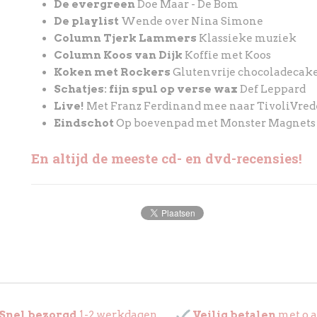
De evergreen
Doe Maar - De Bom
De playlist
Wende over Nina Simone
Column Tjerk Lammers
Klassieke muziek
Column Koos van Dijk
Koffie met Koos
Koken met Rockers
Glutenvrije chocoladecake
Schatjes: fijn spul op verse wax
Def Leppard
Live!
Met Franz Ferdinand mee naar TivoliVre
Eindschot
Op boevenpad met Monster Magnets
En altijd de meeste cd- en dvd-recensies!
Snel bezorgd
1-2 werkdagen
Veilig betalen
met o.a