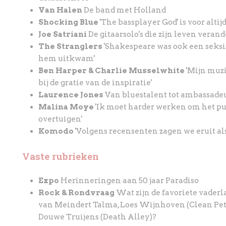
Van Halen
De band met Holland
Shocking Blue
'The bassplayer God' is voor alti
Joe Satriani
De gitaarsolo's die zijn leven veran
The Stranglers
'Shakespeare was ook een seksi
hem uitkwam'
Ben Harper & Charlie Musselwhite
'Mijn muzi
bij de gratie van de inspiratie'
Laurence Jones
Van bluestalent tot ambassade
Malina Moye
'Ik moet harder werken om het pu
overtuigen'
Komodo
'Volgens recensenten zagen we eruit als
Vaste rubrieken
Expo
Herinneringen aan 50 jaar Paradiso
Rock & Rondvraag
Wat zijn de favoriete vade
van Meindert Talma, Loes Wijnhoven (Clean Pete
Douwe Truijens (Death Alley)?