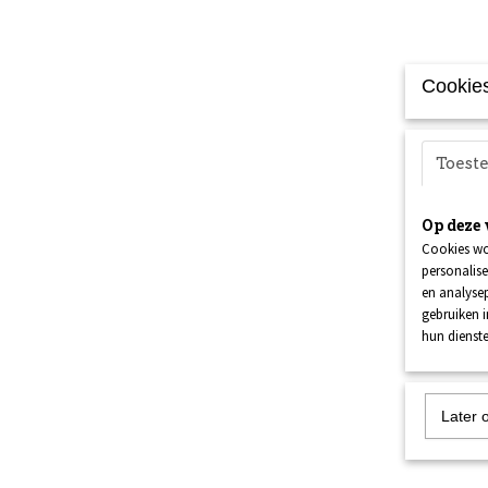
Cookies
Toes
Op deze 
Cookies wo
personalise
en analysep
gebruiken 
hun dienste
Later 