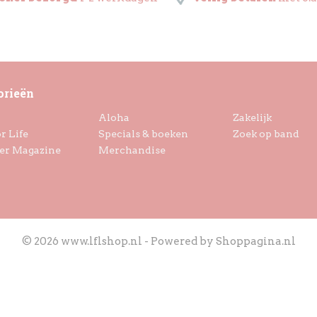
orieën
Aloha
Zakelijk
r Life
Specials & boeken
Zoek op band
er Magazine
Merchandise
© 2026 www.lflshop.nl - Powered by Shoppagina.nl