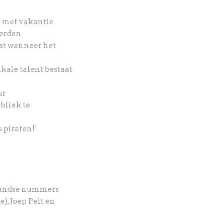
jd met vakantie
derden
st wanneer het
kale talent bestaat
ur
bliek te
 piraten!'
rlandse nummers
), Joep Pelt en