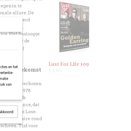
tegenin te
onale allure. De
ockradio, werd
 bezoek aan
ica. Het basloopje
itief voor de
 waarom hij
Lust For Life 109
ties en het
en de toekomst
€ 6,95
ertentie-
rmatie
or jullie verkozen
ruik van
ieker uit 1978
e van Broods
 Wild Romance, dat
No Time To Lose.
akkoord
 documentaire rond
scheen. Tijd voor