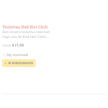
Toilettas Red Hot Chili
Peppers - Asterix
Een stoere toilettas met het
logo van de Red Hot Chili…
€ 17,50
€ 22,50
✓
Op voorraad
IN WINKELWAGEN