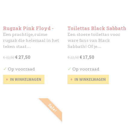
Rugzak Pink Floyd -
Toilettas Black Sabbath
The Wall
Een prachtige, ruime
Een stoere toilettas voor
rugzak die helemaal in het
ware fans van Black
teken staat…
Sabbath! Of je…
€ 27,50
€ 17,50
€ 32,50
€ 22,50
✓
✓
Op voorraad
Op voorraad
IN WINKELWAGEN
IN WINKELWAGEN
Sale!