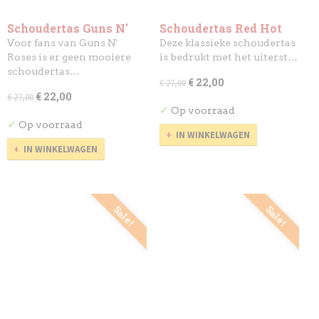
Schoudertas Guns N'
Schoudertas Red Hot
Roses
Chili Peppers
Voor fans van Guns N'
Deze klassieke schoudertas
Roses is er geen mooiere
is bedrukt met het uiterst…
schoudertas…
€ 22,00
€ 27,00
€ 22,00
€ 27,00
✓
Op voorraad
✓
Op voorraad
IN WINKELWAGEN
IN WINKELWAGEN
Sale!
Sale!