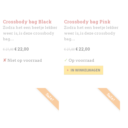
Crossbody bag Black
Crossbody bag Pink
Sabbath
Floyd - The Wall
Zodra het een beetje lekker
Zodra het een beetje lekker
weer is, is deze crossbody
weer is, is deze crossbody
bag…
bag…
€ 22,00
€ 22,00
€ 27,00
€ 27,00
✘
✓
Niet op voorraad
Op voorraad
IN WINKELWAGEN
Sale!
Sale!