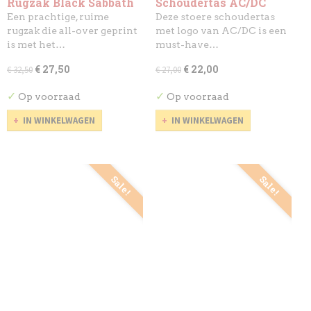
Rugzak Black Sabbath
Schoudertas AC/DC
Een prachtige, ruime
Deze stoere schoudertas
rugzak die all-over geprint
met logo van AC/DC is een
is met het…
must-have…
€ 27,50
€ 22,00
€ 32,50
€ 27,00
✓
✓
Op voorraad
Op voorraad
IN WINKELWAGEN
IN WINKELWAGEN
Sale!
Sale!