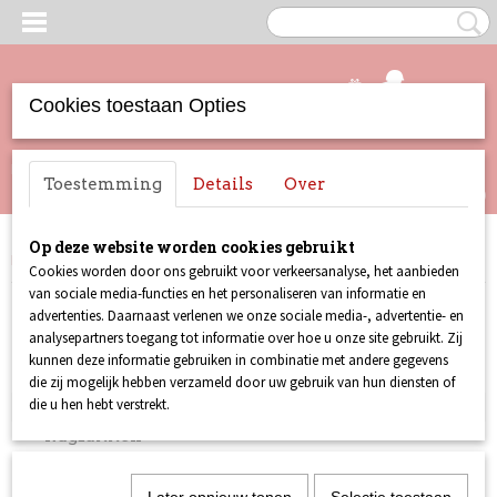
Cookies toestaan Opties
UW WINKELWAGEN
Inloggen
Registreren
Toestemming
Details
Over
Geen producten
(0)
Op deze website worden cookies gebruikt
Home
>
Merchandise
>
Tassen
Cookies worden door ons gebruikt voor verkeersanalyse, het aanbieden
van sociale media-functies en het personaliseren van informatie en
Merchandise
advertenties. Daarnaast verlenen we onze sociale media-, advertentie- en
analysepartners toegang tot informatie over hoe u onze site gebruikt. Zij
kunnen deze informatie gebruiken in combinatie met andere gegevens
Portemonnees
die zij mogelijk hebben verzameld door uw gebruik van hun diensten of
die u hen hebt verstrekt.
Tassen
Rugzakken
Toilettassen
Schoudertassen