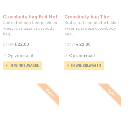
Crossbody bag Red Hot
Crossbody bag The
Chili Peppers
Who - Target
Zodra het een beetje lekker
Zodra het een beetje lekker
weer is, is deze crossbody
weer is, is deze crossbody
bag…
bag…
€ 22,00
€ 22,00
€ 27,00
€ 27,00
✓
✓
Op voorraad
Op voorraad
IN WINKELWAGEN
IN WINKELWAGEN
Sale!
Sale!