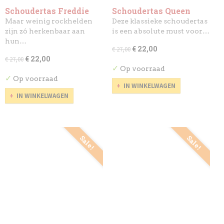
Schoudertas Freddie
Schoudertas Queen
Mercury
Maar weinig rockhelden
Deze klassieke schoudertas
zijn zó herkenbaar aan
is een absolute must voor…
hun…
€ 22,00
€ 27,00
€ 22,00
€ 27,00
✓
Op voorraad
✓
Op voorraad
IN WINKELWAGEN
IN WINKELWAGEN
Sale!
Sale!