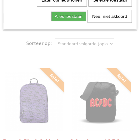
Later opnieuw tonen
Selectie toestaan
Deurmatten (tip!)
Tassen
Sokken
Alles toestaan
Nee, niet akkoord
Selecteer 1 of meerdere
Mokken
opties
Boxershorts
LFL Merchandise
Sorteer op:
Sale!
Sale!