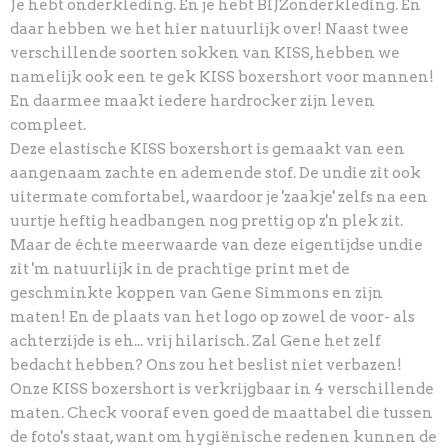
Je hebt onderkleding. En je hebt BIJZonderkleding. En
daar hebben we het hier natuurlijk over! Naast twee
verschillende soorten sokken van KISS, hebben we
namelijk ook een te gek KISS boxershort voor mannen!
En daarmee maakt iedere hardrocker zijn leven
compleet.
Deze elastische KISS boxershort is gemaakt van een
aangenaam zachte en ademende stof. De undie zit ook
uitermate comfortabel, waardoor je 'zaakje' zelfs na een
uurtje heftig headbangen nog prettig op z'n plek zit.
Maar de échte meerwaarde van deze eigentijdse undie
zit 'm natuurlijk in de prachtige print met de
geschminkte koppen van Gene Simmons en zijn
maten! En de plaats van het logo op zowel de voor- als
achterzijde is eh... vrij hilarisch. Zal Gene het zelf
bedacht hebben? Ons zou het beslist niet verbazen!
Onze KISS boxershort is verkrijgbaar in 4 verschillende
maten. Check vooraf even goed de maattabel die tussen
de foto's staat, want om hygiënische redenen kunnen de