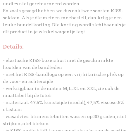
undies niet geretourneerd worden.
En zoals gezegd hebben we dus ook twee soorten KISS-
sokken. Als je die meteen meebestelt, dan krijg je een
leuke bundelkorting. Die korting wordt zichtbaar als je
dit product in je winkelwagentje legt.
Details:
- elastische KISS-boxershort met de geschminkte
hoofden van de bandleden
- met het KISS-bandlogo op een vrij hilarische plek op
de voor- en achterzijde
- verkrijgbaar in de maten M, L, XL en XXL, zie ook de
maattabel bij de foto's
- materiaal: 47,5% kunstzijde (modal), 47,5% viscose, 5%
elastaan
- wasadvies: binnenstebuiten wassen op 30 graden, niet
strijken, niet bleken
- je KISS-undie blijft langer mooi als je 'm aan de waslijn