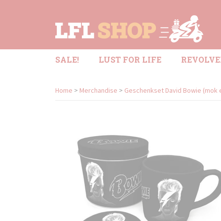
SALE!
LUST FOR LIFE
REVOLVE
Home
>
Merchandise
>
Geschenkset David Bowie (mok e