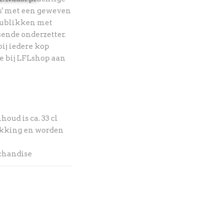
ts' met een geweven
aublikken met
ende onderzetter.
ij iedere kop
je bij LFLshop aan
oud is ca. 33 cl
akking en worden
rchandise