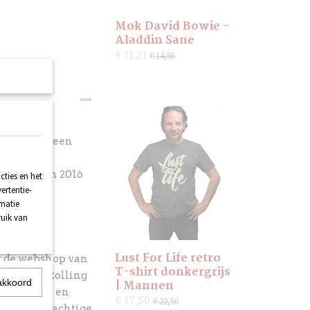
Mok David Bowie -
Aladdin Sane
€ 11,21
€ 14,95
in Sane'-
estaat uit een
ijpassende
m van de in 2016
ties en het
ertentie-
rmatie
ruik van
Lust For Life retro
t de webshop van
T-shirt donkergrijs
 van The Rolling
akkoord
| Mannen
ie Mercury en
€ 17,50
€ 22,50
. Naast prachtige