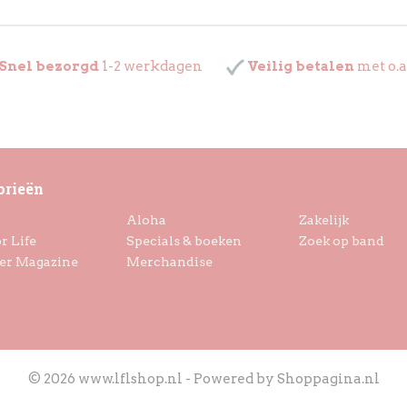
Snel bezorgd
1-2 werkdagen
Veilig betalen
met o.a
orieën
Aloha
Zakelijk
r Life
Specials & boeken
Zoek op band
er Magazine
Merchandise
© 2026 www.lflshop.nl - Powered by Shoppagina.nl