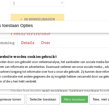
IN WINKELWAGEN
 toestaan Opties
Omschrijving
temming
Details
Over
Voor fans van David Bowie hebben we naast de 'Aladd
koffiemok ook deze luxe 'X-ray'-geschenkset. De set b
prachtig bedrukt blik, een luxe zwarte mok en een b
website worden cookies gebruikt
onderzetter... allemaal met een afbeelding en de naa
rden door ons gebruikt voor verkeersanalyse, het aanbieden van sociale media-func
ren van informatie en advertenties. Daarnaast verlenen we onze sociale media-, adv
overleden rockzanger.
artners toegang tot informatie over hoe u onze site gebruikt. Zij kunnen deze info
in combinatie met andere gegevens die zij mogelijk hebben verzameld door uw geb
Over onze 'rockmokken':
n of die u hen hebt verstrekt.
Onder het motto
wèl mokken, lekker rocken
bied
Lust For Life Magazine jou een unieke serie mokken
opnieuw tonen
Selectie toestaan
Alles toestaan
Nee, niet 
Stones, Pink Floyd, Jimi Hendrix, David Bowie, Fredd
Queen, Guns N' Roses en andere muzikale grootheden