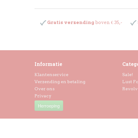
Gratis verzending
boven € 35,-
Informatie
Categ
Klantenservice
Sale!
Verzending en betaling
Lust Fo
Over ons
Revolv
Privacy
Herroeping