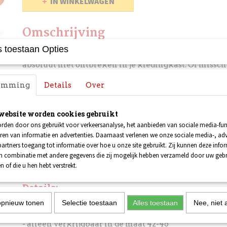
IN WINKELWAGEN
Omschrijving
 toestaan Opties
Als je van soul houdt, dan mogen onze sokken van J
absoluut niet ontbreken in je kledingkast. Of misschi
want waarschijnlijk heb je ze elke dag aan en zien ze
temming
Details
Over
de binnenkant.
Deze sokken van James Brown zijn van een absolute t
website worden cookies gebruikt
niet alleen jijzelf maar ook je voeten gillen voortaan 
rden door ons gebruikt voor verkeersanalyse, het aanbieden van sociale media-func
Het artwork is lekker retro, met dank aan het gebru
ren van informatie en advertenties. Daarnaast verlenen we onze sociale media-, adv
oranje, groen en beige. Op elke sok staat driemaal ee
artners toegang tot informatie over hoe u onze site gebruikt. Zij kunnen deze info
Godfather Of Soul. En omdat je de naam van James B
in combinatie met andere gegevens die zij mogelijk hebben verzameld door uw geb
genoeg kunt noemen, staat die er ook nog drie keer o
n of die u hen hebt verstrekt.
Details:
opnieuw tonen
Selectie toestaan
Alles toestaan
Nee, niet 
- prachtige kwaliteitssokken met een eerbetoon aa
- alleen verkrijgbaar in de maat 42-46