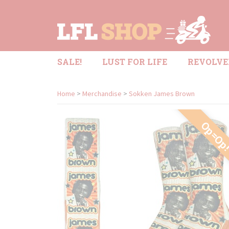
SALE!
LUST FOR LIFE
REVOLVE
Home
>
Merchandise
>
Sokken James Brown
Op=Op