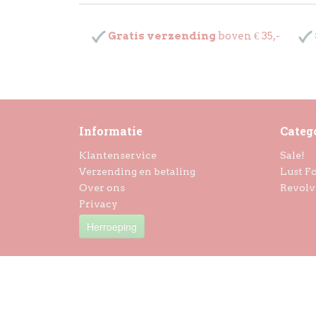
Gratis verzending
boven € 35,-
Informatie
Categ
Klantenservice
Sale!
Verzending en betaling
Lust Fo
Over ons
Revolv
Privacy
Herroeping