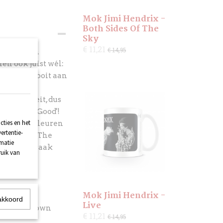
Mok Jimi Hendrix -
Both Sides Of The
Sky
€ 11,21
€ 14,95
ames Brown
en ook juist wél:
 die kast nooit aan
opkwaliteit, dus
'I Feeeeel Good'!
ties en het
ik van de kleuren
ertentie-
n foto van The
rmatie
rown niet vaak
ruik van
p.
Mok Jimi Hendrix -
akkoord
Live
n James Brown
€ 11,21
€ 14,95