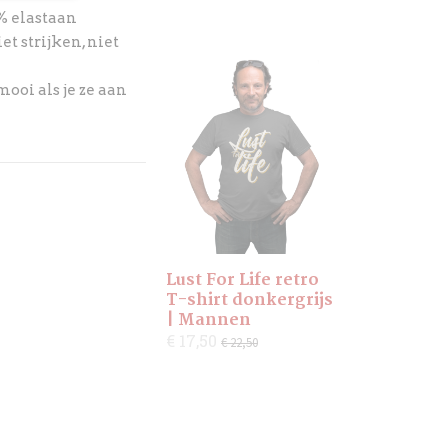
2% elastaan
t strijken, niet
ooi als je ze aan
Lust For Life retro
T-shirt donkergrijs
| Mannen
€ 17,50
€ 22,50