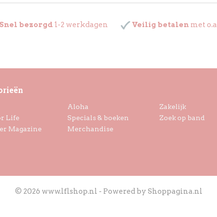
Snel bezorgd
1-2 werkdagen
Veilig betalen
met o.a
orieën
Aloha
Zakelijk
r Life
Specials & boeken
Zoek op band
er Magazine
Merchandise
© 2026 www.lflshop.nl - Powered by Shoppagina.nl