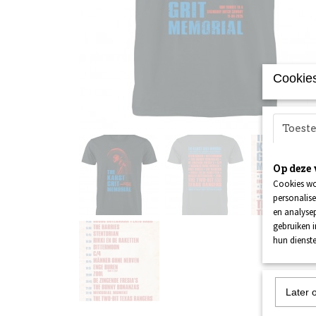
Cookies
Toes
Op deze 
Cookies wo
personalise
en analysep
gebruiken 
hun dienste
Later 