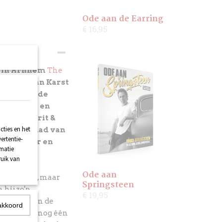
Ode aan de Earring
€ 16,95
r in Arnhem
The
ter ere van Karst
. Maar in de
ls zanger en
bulous Grit &
ties en het
kte voorraad van
ertentie-
el 'm hier en
rmatie
alen.
ruik van
Ode aan
Karst zelf, maar
Springsteen
hij zo'n
€ 19,95
jd - waarvan de
akkoord
it festival nog één