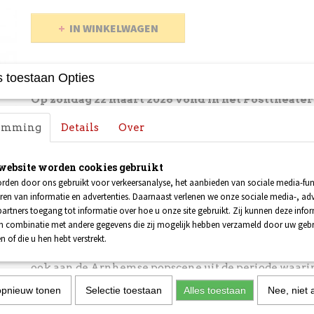
IN WINKELWAGEN
Omschrijving
 toestaan Opties
Op zondag 22 maart 2026 vond in het Posttheate
Karst Grit Memorial
plaats: een groot popfestival 
temming
Details
Over
Grit. Karst was filmmaker en creatief producent
Arnhemse muziekscene was hij vooral bekend a
website worden cookies gebruikt
entertainer van de geliefde countryfeestband Fa
rden door ons gebruikt voor verkeersanalyse, het aanbieden van sociale media-func
The Two-Bit Texas Rangers. Er is nog een beper
ren van informatie en advertenties. Daarnaast verlenen we onze sociale media-, adv
het bijbehorende festivalshirt beschikbaar. Best
artners toegang tot informatie over hoe u onze site gebruikt. Zij kunnen deze info
bepaal zelf of je 'm thuis laat sturen of komt oph
in combinatie met andere gegevens die zij mogelijk hebben verzameld door uw geb
n of die u hen hebt verstrekt.
The Karst Grit Memorial was niet alleen een ode aan 
ook aan de Arnhemse popscene uit de periode waarin 
bepalende rol speelde. Meer dan tien bands uit die ti
opnieuw tonen
Selectie toestaan
Alles toestaan
Nee, niet 
meeste al jaren niet meer actief zijn - kwamen voor d