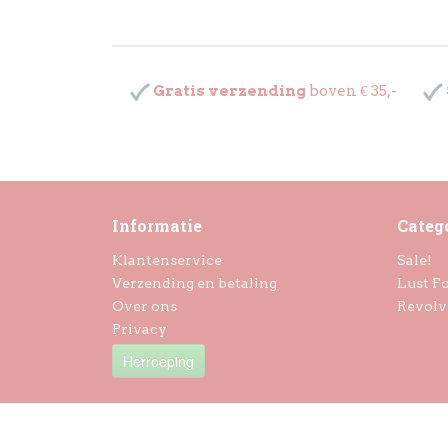
Gratis verzending
boven € 35,-
Informatie
Categ
Klantenservice
Sale!
Verzending en betaling
Lust Fo
Over ons
Revolv
Privacy
Herroeping