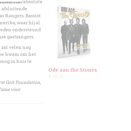
inuten. Het absolute
 afsluitende
s Rangers. Bassist
erika, waar hij al
treden ondersteund
se gastzangers.
 zal velen nog
n toe kwam om het
snog in huis te
Ode aan the Stones
€ 19,95
rst Grit Foundation,
 Fame voor