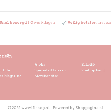
Snel bezorgd
1-2 werkdagen
Veilig betalen
met o.a
orieën
Aloha
Zakelijk
r Life
Specials & boeken
Zoek op band
er Magazine
Merchandise
© 2026 www.lflshop.nl - Powered by Shoppagina.nl