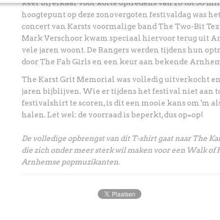
keer bij elkaar voor korte optredens van 20 tot 30 m
hoogtepunt op deze zonovergoten festivaldag was het
concert van Karsts voormalige band The Two-Bit Texa
Mark Verschoor kwam speciaal hiervoor terug uit Am
vele jaren woont. De Rangers werden tijdens hun op
door The Fab Girls en een keur aan bekende Arnhem
The Karst Grit Memorial was volledig uitverkocht en
jaren bijblijven. Wie er tijdens het festival niet aa
festivalshirt te scoren, is dit een mooie kans om 'm al
halen. Let wel: de voorraad is beperkt, dus op=op!
De volledige opbrengst van dit T-shirt gaat naar The Ka
die zich onder meer sterk wil maken voor een Walk of
Arnhemse popmuzikanten.