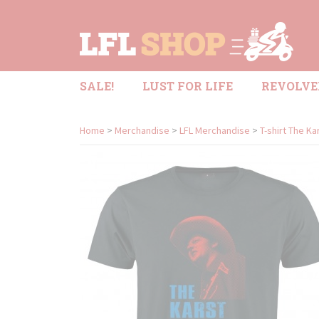
SALE!
LUST FOR LIFE
REVOLVE
Home
>
Merchandise
>
LFL Merchandise
>
T-shirt The Ka