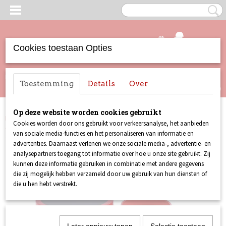
Cookies toestaan Opties
UW WINKELWAGEN
Inloggen
Registreren
Toestemming
Details
Over
Geen producten
(0)
Op deze website worden cookies gebruikt
Home
>
Merchandise
>
Mokken
>
Geschenkset Queen (mok en
Cookies worden door ons gebruikt voor verkeersanalyse, het aanbieden
onderzetter in cadeaublik)
van sociale media-functies en het personaliseren van informatie en
advertenties. Daarnaast verlenen we onze sociale media-, advertentie- en
analysepartners toegang tot informatie over hoe u onze site gebruikt. Zij
kunnen deze informatie gebruiken in combinatie met andere gegevens
die zij mogelijk hebben verzameld door uw gebruik van hun diensten of
die u hen hebt verstrekt.