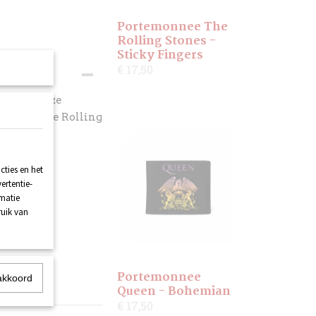
Portemonnee The
Rolling Stones -
Sticky Fingers
€ 17,50
kaar in deze
go' van The Rolling
ties en het
ertentie-
rmatie
ruik van
Portemonnee
akkoord
Queen - Bohemian
€ 17,50