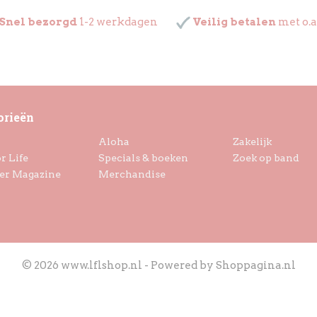
Snel bezorgd
1-2 werkdagen
Veilig betalen
met o.a
orieën
Aloha
Zakelijk
r Life
Specials & boeken
Zoek op band
er Magazine
Merchandise
© 2026 www.lflshop.nl - Powered by Shoppagina.nl