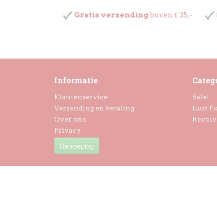
Gratis verzending
boven € 35,-
Informatie
Categ
Klantenservice
Sale!
Verzending en betaling
Lust Fo
Over ons
Revolv
Privacy
Herroeping