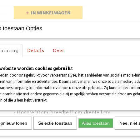
IN WINKELWAGEN
 toestaan Opties
Omschrijving
Houd je geld, pasjes en bonnetjes overzichtelijk bij el
temming
Details
Over
klassieke portemonnee met het klassieke 'tongue lo
Stones!
website worden cookies gebruikt
Details:
rden door ons gebruikt voor verkeersanalyse, het aanbieden van sociale media-func
ren van informatie en advertenties. Daarnaast verlenen we onze sociale media-, adv
artners toegang tot informatie over hoe u onze site gebruikt. Zij kunnen deze info
- Ruim vak voor biljetten en bonnetjes
in combinatie met andere gegevens die zij mogelijk hebben verzameld door uw geb
- Veilig vakje voor munten met ritssluiting
n of die u hen hebt verstrekt.
- Vijf nauwsluitende kaartsleuven
- Hoogte 10 cm, breedte 11 cm, diepte 1 cm
- Gemaakt van duurzaam PU-materiaal
opnieuw tonen
Selectie toestaan
Alles toestaan
Nee, niet 
- Officieel gelicenseerde merchandise