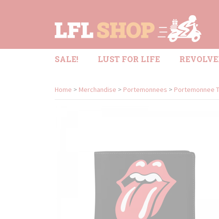
SALE!
LUST FOR LIFE
REVOLVE
Home
>
Merchandise
>
Portemonnees
>
Portemonnee Th