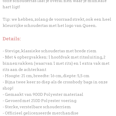
toffe schoudertas laat je overal zien waar je muzikale
hart ligt!
Tip: we hebben, zolang de voorraad strekt, ook een heel
kleurrijke schoudertas met het logo van Queen.
Details:
- Stevige, klassieke schoudertas met brede riem
- Met 4 opbergvakken: 1 hoofdvak met ritssluiting, 2
binnenvakken (waarvan 1 met rits) en 1 extra vak met
rits aan de achterkant
- Hoogte: 21 cm, breedte: 16 cm, diepte: 5,5 cm
- Bijna twee keer zo diep als de crossbody bags in onze
shop!
- Gemaakt van 900D Polyester materiaal
- Gevoerd met 210D Polyester voering
- Sterke, verstelbare schouderriem
- Officieel gelicenseerde merchandise