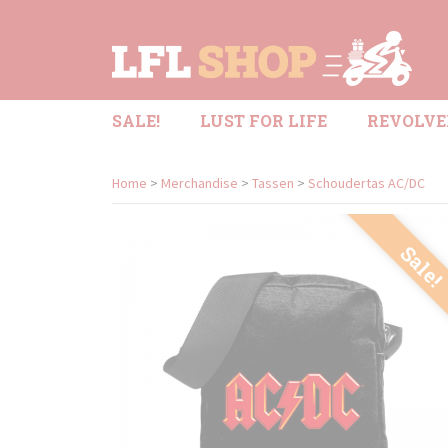
SALE!
LUST FOR LIFE
REVOLVE
Home
>
Merchandise
>
Tassen
>
Schoudertas AC/DC
Sale