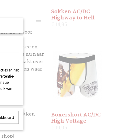
Sokken AC/DC
Highway to Hell
€ 14,95
must-have voor
j de 4(!)
oe met je mee en
bt. En of je nu naar
roadtrip maakt over
je overal zien waar
ties en het
ertentie-
rmatie
ruik van
Boxershort AC/DC
 2 binnenvakken
akkoord
High Voltage
chterkant
€ 19,95
e shop!