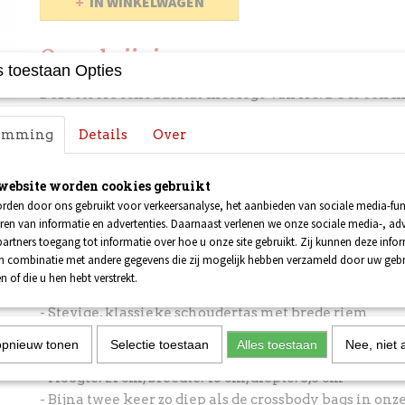
IN WINKELWAGEN
Omschrijving
 toestaan Opties
Deze stoere schoudertas met logo van AC/DC is een 
iedere fan van Angus Young en zijn kornuiten. Dankzi
temming
Details
Over
opbergvakken neem je heel veel spullen zonder ged
heb je alles direct bij de hand wanneer je het nodig he
een festival gaat, een weekendje ertussenuit of een 
website worden cookies gebruikt
een highway to hell: met deze toffe schoudertas laat 
rden door ons gebruikt voor verkeersanalyse, het aanbieden van sociale media-func
ren van informatie en advertenties. Daarnaast verlenen we onze sociale media-, adv
je muzikale hart ligt!
artners toegang tot informatie over hoe u onze site gebruikt. Zij kunnen deze info
in combinatie met andere gegevens die zij mogelijk hebben verzameld door uw geb
Details:
n of die u hen hebt verstrekt.
- Stevige, klassieke schoudertas met brede riem
- Met 4 opbergvakken: 1 hoofdvak met ritssluiting,
opnieuw tonen
Selectie toestaan
Alles toestaan
Nee, niet 
(waarvan 1 met rits) en 1 extra vak met rits aan de a
- Hoogte: 21 cm, breedte: 16 cm, diepte: 5,5 cm
- Bijna twee keer zo diep als de crossbody bags in onz