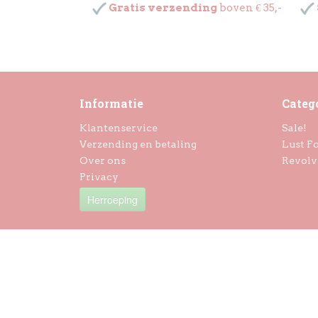
Gratis verzending
boven € 35,-
Informatie
Categ
Klantenservice
Sale!
Verzending en betaling
Lust Fo
Over ons
Revolv
Privacy
Herroeping