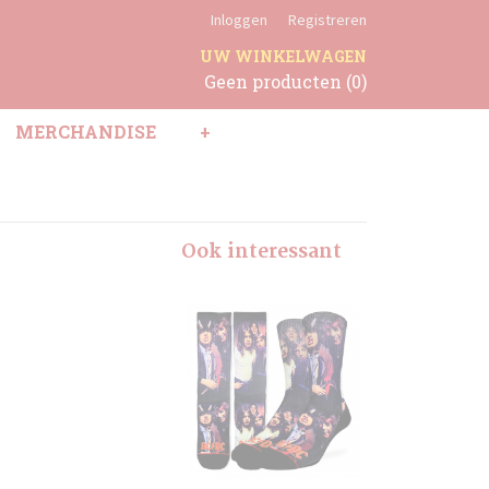
Inloggen
Registreren
UW WINKELWAGEN
Geen producten
(0)
MERCHANDISE
+
Ook interessant