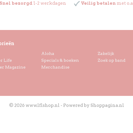
Snel bezorgd
1-2 werkdagen
Veilig betalen
met o.a
orieën
Aloha
Zakelijk
r Life
Specials & boeken
Zoek op band
er Magazine
Merchandise
© 2026 www.lflshop.nl - Powered by Shoppagina.nl