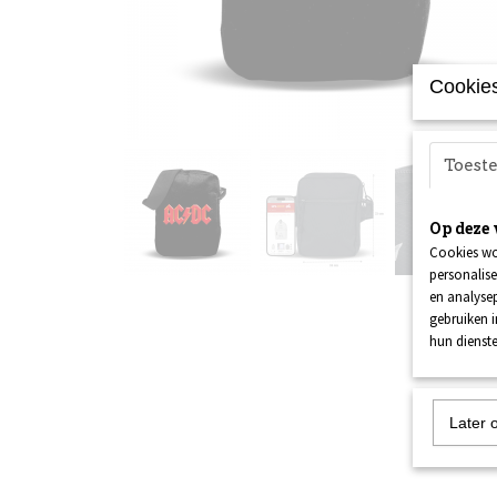
Cookies
Toes
Op deze 
Cookies wo
personalise
en analysep
gebruiken 
hun dienste
Later 