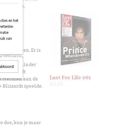
g, religie,
ties en het
ertentie-
 aan een
rmatie
ruik van
 zijn leven. Er is
n illustere
dagen is minder
akkoord
chtbij heeft
Lust For Life 061
et Herman aan de
€ 6,95
Blizzards speelde.
 je doe, kun je maar