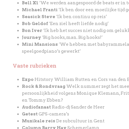
Bell X1
‘We werden aangespoord de beats er in t
Michael Franti
‘Ik ben door een moeilijke tijd 
Seasick Steve
‘Ik ben continu op reis’
Bob Geldof
‘Een ziel heeft liefde nodig’
Bon Iver
‘Ik heb het succes niet nodig om gelukki
Journey
‘Big hooks, man. Big hooks!’
Mini Mansions
‘We hebben met babyrammela
speelgoedpiano’s gewerkt’
Vaste rubrieken
Expo
Hitstory William Rutten en Cors van den 
Rock & Rondvraag
Welk nummer zegt het mees
persoonlijkheid volgens Monique Klemann, Frits
en Tommy Ebben?
Audiofanaat
Radio-dj Sander de Heer
Getest
GPS-camera’s
Muzikale reis
De subcultuur in Gent
Column Barry Hay
Schemerlamp