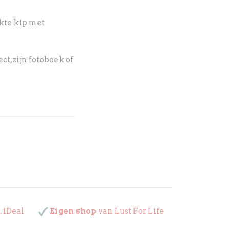
kte kip met
t, zijn fotoboek of
. iDeal
Eigen shop
van Lust For Life