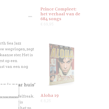
Prince Compleet:
het verhaal van de
684 songs
€ 69,95
orth Sea Jazz
ow wegvlogen, zegt
aanse ster. Het is
rst op een
mst van een nog
mag je naar huis’
Aloha 19
ur en knuffelfreak.
€ 8,25
nia vaker is
 horen hoe het zo