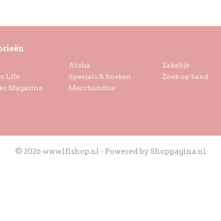
orieën
Aloha
Zakelijk
r Life
Specials & boeken
Zoek op band
er Magazine
Merchandise
© 2026 www.lflshop.nl - Powered by Shoppagina.nl