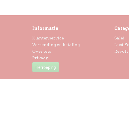
Informatie
Categ
Klantenservice
Sale!
Verzending en betaling
Lust Fo
Over ons
Revolv
Privacy
Herroeping