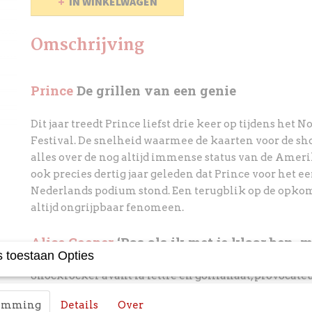
IN WINKELWAGEN
Omschrijving
Prince
De grillen van een genie
Dit jaar treedt Prince liefst drie keer op tijdens het N
Festival. De snelheid waarmee de kaarten voor de sh
alles over de nog altijd immense status van de Amerik
ook precies dertig jaar geleden dat Prince voor het ee
Nederlands podium stond. Een terugblik op de opko
altijd ongrijpbaar fenomeen.
Alice Cooper
‘Pas als ik met je klaar ben, 
 toestaan Opties
Shockrocker avant la lettre en golffanaat, provocate
Niemand die in een carrière van meer dan vier decen
temming
Details
Over
onthoofd. De peperdure verzamelbox 1964 – 1974 laat