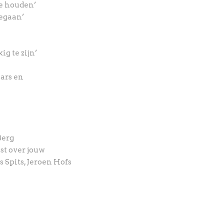
e houden’
gegaan’
g te zijn’
ars en
Berg
t over jouw
 Spits, Jeroen Hofs