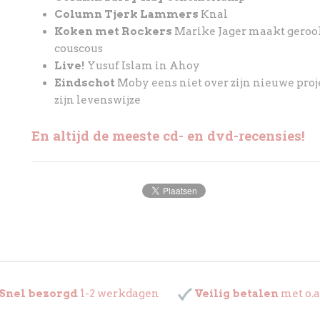
Column Tjerk Lammers
Knal
Koken met Rockers
Marike Jager maakt geroo
couscous
Live!
Yusuf Islam in Ahoy
Eindschot
Moby eens niet over zijn nieuwe projec
zijn levenswijze
En altijd de meeste cd- en dvd-recensies!
Snel bezorgd
1-2 werkdagen
Veilig betalen
met o.a