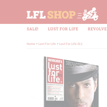
SALE!
LUST FOR LIFE
REVOLVE
Home
>
Lust For Life
>
Lust For Life 012