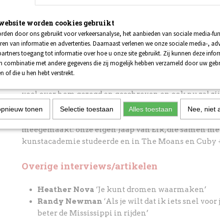
gekomen is. Een gesprek over de vlegeljaren, verslavin
identiteit en het spook der verveling.
website worden cookies gebruikt
rden door ons gebruikt voor verkeersanalyse, het aanbieden van sociale media-func
ren van informatie en advertenties. Daarnaast verlenen we onze sociale media-, adv
Herman Brood
Persoonlijke herinneringen
artners toegang tot informatie over hoe u onze site gebruikt. Zij kunnen deze info
legende
in combinatie met andere gegevens die zij mogelijk hebben verzameld door uw geb
n of die u hen hebt verstrekt.
Tien jaar geleden maakte Herman Brood een einde aan
veel over hem gezegd en geschreven en ook nu zal zij
loopbaan weer herdacht worden. Maar over de begin
opnieuw tonen
Selectie toestaan
Alles toestaan
Nee, niet 
bekend. En laten wij nu iemand hebben die ze van di
meegemaakt: onze eigen Jaap van Eik, die samen m
kunstacademie studeerde en in The Moans en Cuby + 
Overige interviews/artikelen
Heather Nova
‘Je kunt dromen waarmaken’
Randy Newman
‘Als je wilt dat ik iets snel voor
beter de Mississippi in rijden’