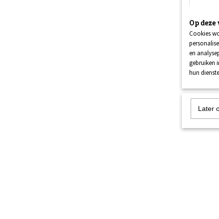
Op deze 
Cookies wo
personalise
en analysep
gebruiken 
hun dienste
Later 