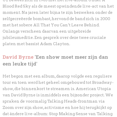
U2 bewees zich in 1983 met het live-album Under A
Blood Red Sky als de meest opwindende live-act van het
moment. Na jaren later bijna te zijn bezweken onder de
zelfgecreëerde bombast, hervond de band zich in 2000
met het sobere All That You Can’t Leave Behind.
Onlangs verscheen daarvan een uitgebreide
jubileumeditie. Een gesprek over deze twee cruciale
platen met bassist Adam Clayton.
David Byrne
'Een show moet meer zijn dan
een leuke tijd'
Het begon met een album, daarop volgde een reguliere
tour en toen werd het geheel omgebouwd tot Broadway-
show, die binnenkort te streamen is. American Utopia
van David Byrne is inmiddels een bijzonder project. We
spraken de voormalig Talking Heads-frontman via
Zoom over zijn show, activisme en hoe hij terugkijkt op
dat ándere live-album: Stop Making Sense van Talking