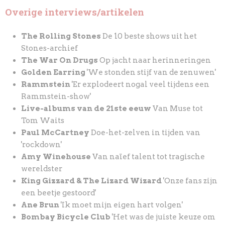
Overige interviews/artikelen
The Rolling Stones
De 10 beste shows uit het
Stones-archief
The War On Drugs
Op jacht naar herinneringen
Golden Earring
'We stonden stijf van de zenuwen'
Rammstein
'Er explodeert nogal veel tijdens een
Rammstein-show'
Live-albums van de 21ste eeuw
Van Muse tot
Tom Waits
Paul McCartney
Doe-het-zelven in tijden van
'rockdown'
Amy Winehouse
Van naïef talent tot tragische
wereldster
King Gizzard & The Lizard Wizard
'Onze fans zijn
een beetje gestoord'
Ane Brun
'Ik moet mijn eigen hart volgen'
Bombay Bicycle Club
'Het was de juiste keuze om