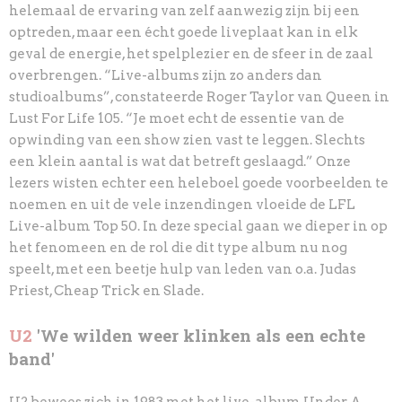
helemaal de ervaring van zelf aanwezig zijn bij een
optreden, maar een écht goede liveplaat kan in elk
geval de energie, het spelplezier en de sfeer in de zaal
overbrengen. “Live-albums zijn zo anders dan
studioalbums”, constateerde Roger Taylor van Queen in
Lust For Life 105. “Je moet echt de essentie van de
opwinding van een show zien vast te leggen. Slechts
een klein aantal is wat dat betreft geslaagd.” Onze
lezers wisten echter een heleboel goede voorbeelden te
noemen en uit de vele inzendingen vloeide de LFL
Live-album Top 50. In deze special gaan we dieper in op
het fenomeen en de rol die dit type album nu nog
speelt, met een beetje hulp van leden van o.a. Judas
Priest, Cheap Trick en Slade.
U2
'We wilden weer klinken als een echte
band'