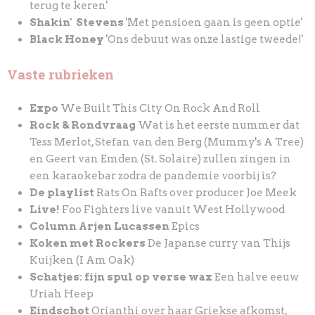
terug te keren'
Shakin' Stevens
'Met pensioen gaan is geen optie'
Black Honey
'Ons debuut was onze lastige tweede!'
Vaste rubrieken
Expo
We Built This City On Rock And Roll
Rock & Rondvraag
Wat is het eerste nummer dat
Tess Merlot, Stefan van den Berg (Mummy's A Tree)
en Geert van Emden (St. Solaire) zullen zingen in
een karaokebar zodra de pandemie voorbij is?
De playlist
Rats On Rafts over producer Joe Meek
Live!
Foo Fighters live vanuit West Hollywood
Column Arjen Lucassen
Epics
Koken met Rockers
De Japanse curry van Thijs
Kuijken (I Am Oak)
Schatjes: fijn spul op verse wax
Een halve eeuw
Uriah Heep
Eindschot
Orianthi over haar Griekse afkomst,