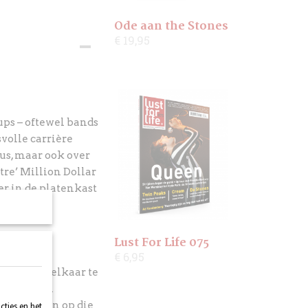
Ode aan the Stones
€ 19,95
ups – oftewel bands
volle carrière
s, maar ook over
tre’ Million Dollar
r in de platenkast
Lust For Life 075
€ 6,95
 weer bij elkaar te
ter tot een
 te blikken op die
ties en het