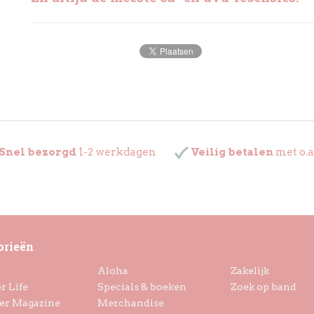
Snel bezorgd
1-2 werkdagen
Veilig betalen
met o.a
orieën
Aloha
Zakelijk
r Life
Specials & boeken
Zoek op band
er Magazine
Merchandise