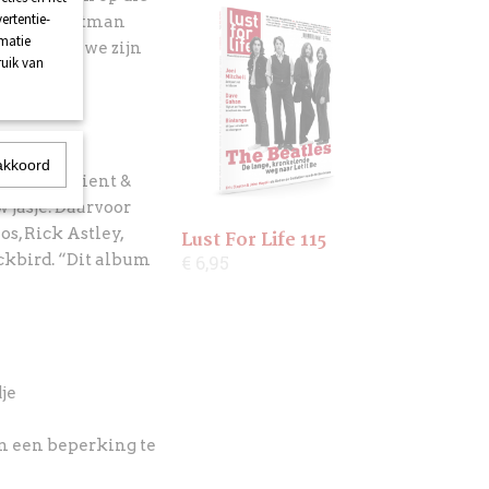
ertentie-
e vier. Frontman
rmatie
n veel en we zijn
ruik van
akkoord
choes: Ancient &
 jasje. Daarvoor
s, Rick Astley,
Lust For Life 115
ackbird. “Dit album
€ 6,95
je
an een beperking te