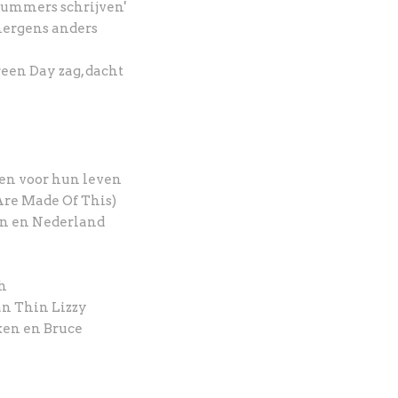
nummers schrijven'
 nergens anders
reen Day zag, dacht
len voor hun leven
re Made Of This)
on en Nederland
h
an Thin Lizzy
eken en Bruce