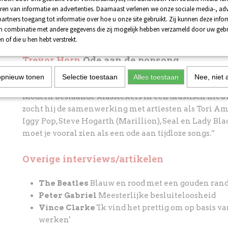
ren van informatie en advertenties. Daarnaast verlenen we onze sociale media-, adv
legendarische concertflm! Lust For Life sprak ze all
artners toegang tot informatie over hoe u onze site gebruikt. Zij kunnen deze info
David Byrne: “We gaan goed met elkaar om, we lache
in combinatie met andere gegevens die zij mogelijk hebben verzameld door uw geb
trots op wat we destijds gemaakt hebben!”
n of die u hen hebt verstrekt.
Trevor Horn
Ode aan de popsong
opnieuw tonen
Selectie toestaan
Alles toestaan
Nee, niet 
De Britse topproducer steekt op zijn nieuwe album E
Modern bestaande klassiekers in een drastisch nieuw
zocht hij de samenwerking met artiesten als Tori Amo
Iggy Pop, Steve Hogarth (Marillion), Seal en Lady Bl
moet je vooral zien als een ode aan tijdloze songs.”
Overige interviews/artikelen
The Beatles
Blauw en rood met een gouden rand
Peter Gabriel
Meesterlijke besluiteloosheid
Vince Clarke
'Ik vind het prettig om op basis v
werken'