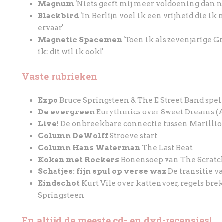
Magnum
'Niets geeft mij meer voldoening dan 
Blackbird
'In Berlijn voel ik een vrijheid die ik
ervaar'
Magnetic Spacemen
'Toen ik als zevenjarige G
ik: dit wil ik ook!'
Vaste rubrieken
Expo
Bruce Springsteen & The E Street Band spe
De evergreen
Eurythmics over Sweet Dreams (A
Live!
De onbreekbare connectie tussen Marilli
Column DeWolff
Stroeve start
Column Hans Waterman
The Last Beat
Koken met Rockers
Bonensoep van The Scratc
Schatjes: fijn spul op verse wax
De transitie v
Eindschot
Kurt Vile over kattenvoer, regels br
Springsteen
En altijd de meeste cd- en dvd-recensies!