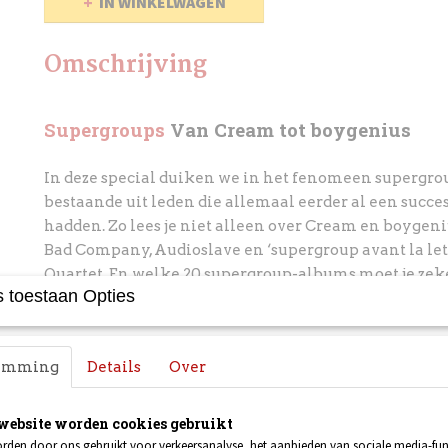
IN WINKELWAGEN
Omschrijving
Supergroups
Van Cream tot boygenius
In deze special duiken we in het fenomeen supergro
bestaande uit leden die allemaal eerder al een succes
hadden. Zo lees je niet alleen over
Cream en boygeniu
Bad Company, Audioslave en ‘supergroup avant la let
Quartet. En welke 20 supergroup-albums moet je zeke
 toestaan Opties
hebben staan?
Talking Heads
Eindelijk weer in gesprek
temming
Details
Over
Niemand verwachtte de leden van Talking Heads ooit
zien. De re-release van Stop Making Sense leidde ech
website worden cookies gebruikt
mirakel: het kwartet bleek bereid gezamenlijk terug
rden door ons gebruikt voor verkeersanalyse, het aanbieden van sociale media-func