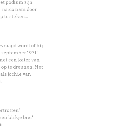
het podium zijn
 risico nam door
 te steken...
raagd wordt of hij
0 september 1971”.
t met een kater van
s op te dreunen. Het
als jochie van
.
rtroffen'
een blikje bier'
is