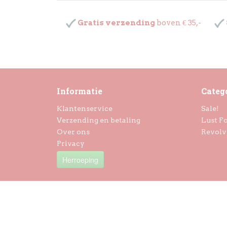
Gratis verzending
boven € 35,-
Informatie
Categ
Klantenservice
Sale!
Verzending en betaling
Lust Fo
Over ons
Revolv
Privacy
Herroeping