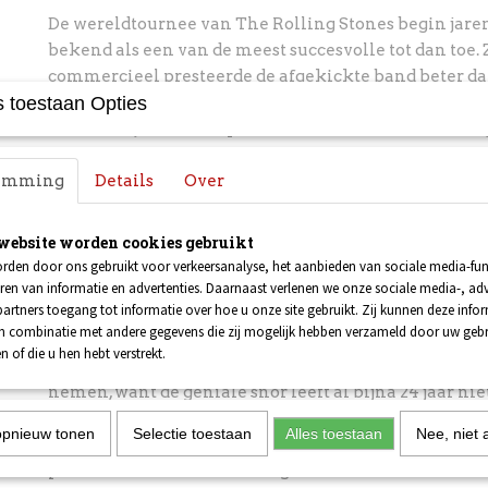
De wereldtournee van The Rolling Stones begin jaren
bekend als een van de meest succesvolle tot dan toe.
commercieel presteerde de afgekickte band beter da
 toestaan Opties
eind van de concertreeks lag er voor de muzikanten
van 22 miljoen dollar pure winst klaar. Vooral dankzi
professionaliteit werd de aanpak een blauwdruk voo
temming
tournees. Reden genoeg voor een uitgebreide terugbl
Details
Over
American Tour 1981 en European Tour 1982.
website worden cookies gebruikt
Frank Zappa
Op tournee met papa Zappa
rden door ons gebruikt voor verkeersanalyse, het aanbieden van sociale media-func
ren van informatie en advertenties. Daarnaast verlenen we onze sociale media-, adv
artners toegang tot informatie over hoe u onze site gebruikt. Zij kunnen deze info
You Can’t Do That On Stage Anymore is de titel van 
in combinatie met andere gegevens die zij mogelijk hebben verzameld door uw geb
livealbums van Frank Zappa die perfect samenvat hoe
n of die u hen hebt verstrekt.
concerten waren. Helaas kun je die zeven woorden oo
nemen, want de geniale snor leeft al bijna 24 jaar nie
Dweezil en Zappa-alumnus Robert Martin bleven ec
opnieuw tonen
Selectie toestaan
Alles toestaan
Nee, niet 
hun afzonderlijke projecten Franks muziek spelen. L
presenteert tourherinneringen vanuit twee verschi