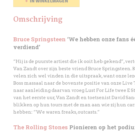
IN WINKELWAGEN
Omschrijving
Bruce Springsteen
‘We hebben onze fans é
verdiend’
“Hij is de puurste artiest die ik ooit heb gekend”, vert
Van Zandt over zijn beste vriend Bruce Springsteen
velen zich wel vinden in die uitspraak, want onze le
Boss massaal naar de bovenste positie van onze Live 
naar aanleiding daarvan vroeg Lust For Life twee E S
van het eerste uur, Van Zandt en toetsenist David Sanc
blikken op hun tours met de man aan wie zij hun car
hebben: “We waren freaks, outcasts.”
The Rolling Stones
Pionieren op het podi