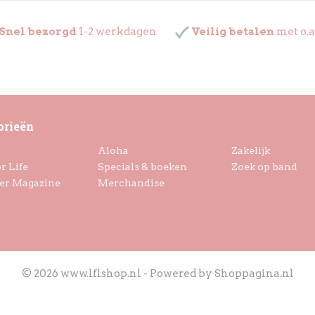
Snel bezorgd
1-2 werkdagen
Veilig betalen
met o.a
orieën
Aloha
Zakelijk
r Life
Specials & boeken
Zoek op band
er Magazine
Merchandise
© 2026 www.lflshop.nl - Powered by Shoppagina.nl