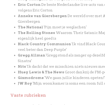
Eric Corton
De beste Nederlandse live-acts van 
volgens Eric Corton
Anneke van Giersbergen
De wereld over met
Giersbergen
The National
'Pijn moet je weglachen'
The Rolling Stones
Waarom Their Satanic Maj
eigenlijk heel goed is
Black Country Communion
'Ik vind Black C
veel beter dan Deep Purple'
Gregg Allman
'Gregg stond als zanger op dezelf
Sinatra'
Nits
'Ik dacht dat we misschien niets nieuws m
Huey Lewis & The News
Groot dankzij de FM-
Gizmodrome
'We gaan jullie kinderen opeten!'
JW Roy
'Mijn woonkamer is soms een room full o
Vaste rubrieken