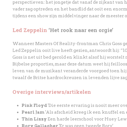
perspectieven: het jongetje dat vanaf de zijkant van 
vader zag optreden en het bandlid dat ooit een enorm
tijdens een show zijn middelvinger naar de meester op
Led Zeppelin
‘Het rook naar een orgie’
Wanneer Masters Of Reality-frontman Chris Goss gev
Led Zeppelin ooit live heeft gezien, antwoordt hij: “1
Goss is net uit bed gerold en klinkt alsof hij worstel
Bijbelse proporties, maar deze datum weet hij feilloo
leven van de muzikant veranderde voorgoed toen hij 
twaalf de Britse hardrockreuzen in levenden lijve zag
Overige interviews/artikelen
Pink Floyd
'Die eerste ervaring is nooit meer ove
Pearl Jam
'Als afscheid kreeg ik een knuffel en 
Thin Lizzy
Een harde leerschool voor Huey Lew
Rory Gallagher
'Er was geen tweede Rory'