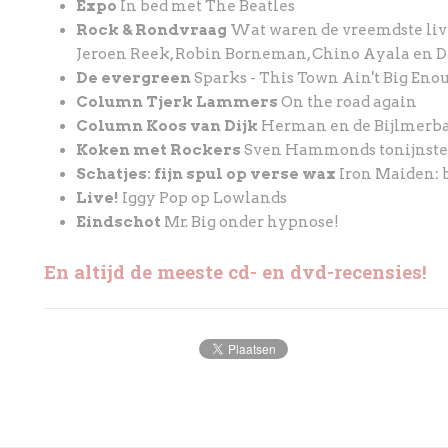
Expo
In bed met The Beatles
Rock & Rondvraag
Wat waren de vreemdste l
Jeroen Reek, Robin Borneman, Chino Ayala en 
De evergreen
Sparks - This Town Ain't Big Eno
Column Tjerk Lammers
On the road again
Column Koos van Dijk
Herman en de Bijlmerb
Koken met Rockers
Sven Hammonds tonijnste
Schatjes: fijn spul op verse wax
Iron Maiden: 
Live!
Iggy Pop op Lowlands
Eindschot
Mr. Big onder hypnose!
En altijd de meeste cd- en dvd-recensies!