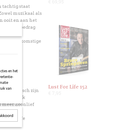
€ 69,95
 tachtig staat
 Zowel muzikaal als
n ooit en aan het
 een mooi bedrag
j de
r veel toekomstige
ik op deze
ties en het
ertentie-
rmatie
een reeks
Lust For Life 152
ruik van
 fantastisch zijn
€ 7,95
k letterlijk
t meer. Zoonlief
hter met
akkoord
ust For Life
llende