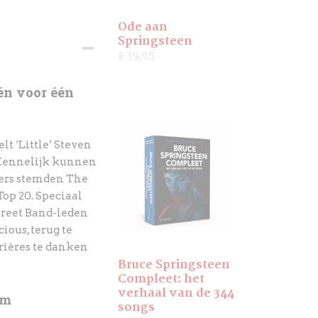
Ode aan
Springsteen
€ 19,95
én voor één
elt ‘Little’ Steven
. Kennelijk kunnen
zers stemden The
Top 20. Speciaal
treet Band-leden
ious, terug te
rières te danken
Bruce Springsteen
Compleet: het
verhaal van de 344
um
songs