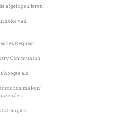
de afgelopen jaren
 Anneke van
esties Request
ountry Communion
de hoogte als
eer zouden maken'
popzenders
f strangers'