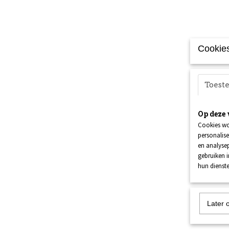
Cookies
Toes
Op deze 
Cookies wo
personalise
en analysep
gebruiken 
hun dienste
Later 