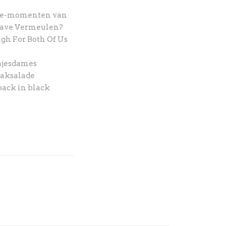
ive-momenten van
Dave Vermeulen?
ugh For Both Of Us
ajesdames
aksalade
back in black