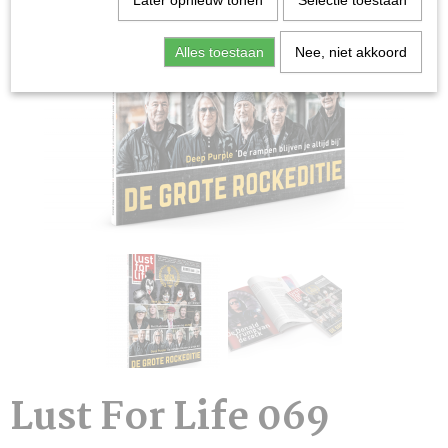
Later opnieuw tonen
Selectie toestaan
Alles toestaan
Nee, niet akkoord
Lust For Life 069