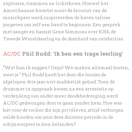
explosies, vlammen en lichtshows. Hoewel het
Amerikaanse kwartet nooit
de favoriet van de
muziekpers werd, inspireerden de heren talloze
jongeren om zelf een band te
beginnen. Een gesprek
met zanger en bassist Gene Simmons over KISS, de
Tweede Wereldoor
log en de domheid van celebrities.
AC/DC
Phil Rudd: 'Ik ben een trage leerling'
"Wat kan ik zeggen? Oeps! We maken allemaal fouten,
weet je." Phil Rudd heeft het door die foutjes de
afgelopen drie jaar niet makkelijk gehad. Toen de
drummer in opspraak kwam
na een arrestatie op
verdenking van onder meer doodsbedreiging, werd
AC/DC gedwongen door
te gaan zonder hem. Hoe was
het voor de rocker die zijn privéleven altijd verborgen
wilde houden
om juist deze duistere periode in de
schijnwerpers te zien belanden?