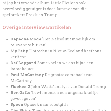
hij op het zevende album Little Fictions
ook
overvloedig getuigenis doet. Jammer van die
spelbrekers Brexit en Trump.
Overige interviews/artikelen
Depeche Mode
'Het is absoluut moeilijk om
relevant te blijven'
My Baby
'Optreden in Nieuw-Zeeland heeft ons
verlicht'
Def Leppard
'Soms voelen we ons bijna een
karaoke-act'
Paul McCartney
De grootse comeback van
McCartney
Fischer-Z
John Watts' analyse van Donald Trump
Ron Gallo
'Ik wil mensen een ongemakkelijk
gevoel geven'
Spoon
Op zoek naar robotgirls
The Shins
'Toen ik jong was, zag ik mezelf nooit als