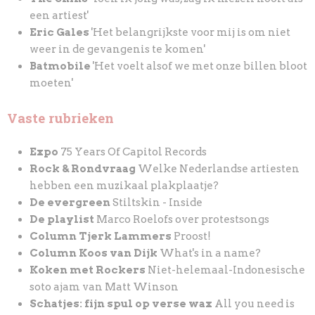
een artiest'
Eric Gales
'Het belangrijkste voor mij is om niet
weer in de gevangenis te komen'
Batmobile
'Het voelt alsof we met onze billen bloot
moeten'
Vaste rubrieken
Expo
75 Years Of Capitol Records
Rock & Rondvraag
Welke Nederlandse artiesten
hebben een muzikaal plakplaatje?
De evergreen
Stiltskin - Inside
De playlist
Marco Roelofs over protestsongs
Column Tjerk Lammers
Proost!
Column Koos van Dijk
What's in a name?
Koken met Rockers
Niet-helemaal-Indonesische
soto ajam van Matt Winson
Schatjes: fijn spul op verse wax
All you need is