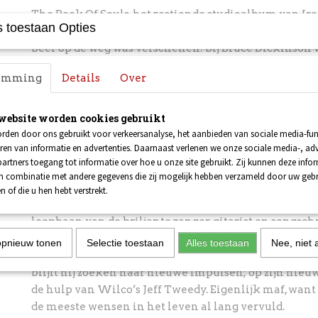
The Book Of Souls, het zestiende studioalbum van Ir
 toestaan Opties
een
stuk eerder kunnen zijn als er eind vorig jaar g
beer op de weg was verschenen:
bij Bruce Dickinson
ontdekt. Gelukkig kan de frontman werkelijk alles
a
temming
Details
Over
het niet eens zo verrassend dat hij nu alweer de pers 
die
nieuwe plaat, zijn overwonnen ziekte en de che
legendarische heavy metalband.
website worden cookies gebruikt
rden door ons gebruikt voor verkeersanalyse, het aanbieden van sociale media-func
ren van informatie en advertenties. Daarnaast verlenen we onze sociale media-, adv
Richard Thompson
'Wie met Jimi heeft ge
artners toegang tot informatie over hoe u onze site gebruikt. Zij kunnen deze info
niets meer te wensen'
in combinatie met andere gegevens die zij mogelijk hebben verzameld door uw geb
n of die u hen hebt verstrekt.
Richard Thompson wordt alom gezien als de vader va
loopbaan van de briljante zanger, gitarist en songsch
langs de legendarische
band Fairport Convention, du
opnieuw tonen
Selectie toestaan
Alles toestaan
Nee, niet 
echtgenote Linda en alom bejubeld solowerk.
Na bij
blijft hij zoeken naar nieuwe impulsen; op zijn nieu
de hulp van Wilco’s Jeff Tweedy. Eigenlijk maf, want 
de meeste wensen
in het leven al lang vervuld.