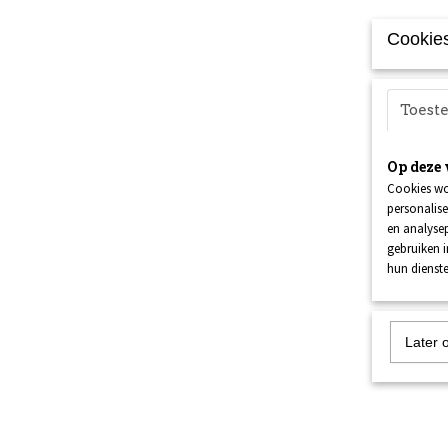
Cookies
Toes
Op deze 
Cookies wo
personalise
en analysep
gebruiken 
hun dienste
Later 