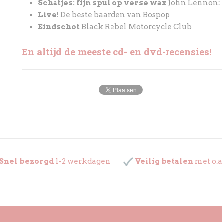
Schatjes: fijn spul op verse wax
John Lennon: 
Live!
De beste baarden van Bospop
Eindschot
Black Rebel Motorcycle Club
En altijd de meeste cd- en dvd-recensies!
Snel bezorgd
1-2 werkdagen
Veilig betalen
met o.a