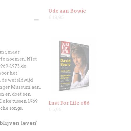
Ode aan Bowie
€ 19,95
omt, maar
owie noemen. Niet
969-1973, de
voor het
 de wereldwijd
inger Museum aan.
en en doet een
Duke tussen 1969
Lust For Life 086
che songs.
€ 6,95
blijven leven'