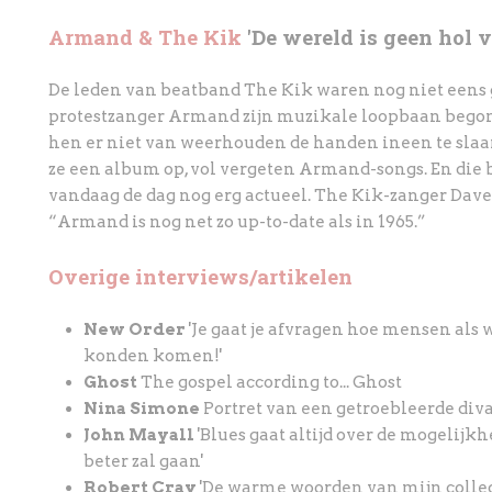
Armand & The Kik
'De wereld is geen hol 
De leden van beatband The Kik waren nog niet eens
protestzanger Armand zijn muzikale loopbaan bego
hen er niet van weerhouden de handen ineen te
sla
ze een album op, vol vergeten Armand-songs.
En die 
vandaag de dag nog erg actueel. The
Kik-zanger Dave
“Armand is nog net zo up-to-date
als in 1965.”
Overige interviews/artikelen
New Order
'Je gaat je afvragen hoe mensen als wi
konden komen!'
Ghost
The gospel according to... Ghost
Nina Simone
Portret van een getroebleerde div
John Mayall
'Blues gaat altijd over de mogelijk
beter zal gaan'
Robert Cray
'De warme woorden van mijn colle