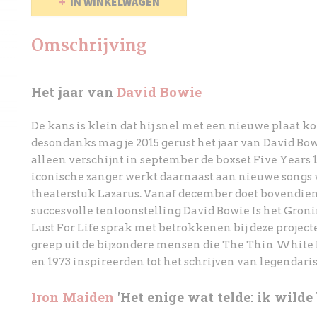
IN WINKELWAGEN
Omschrijving
Het jaar van
David Bowie
De kans is klein dat hij snel met een nieuwe plaat k
desondanks mag
je 2015 gerust het jaar van David B
alleen verschijnt in
september de boxset Five Years 1
iconische zanger werkt
daarnaast aan nieuwe songs 
theaterstuk Lazarus. Vanaf december
doet bovendien
succesvolle tentoonstelling David Bowie Is
het Gron
Lust For Life sprak met betrokkenen bij deze
project
greep uit de bijzondere mensen die The Thin
White 
en 1973 inspireerden tot het schrijven van
legendaris
Iron Maiden
'Het enige wat telde: ik wilde 