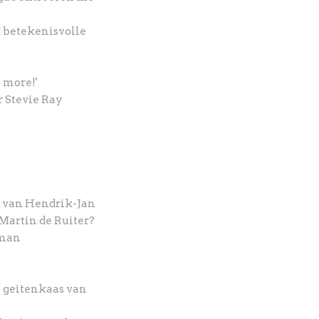
jd betekenisvolle
s more!'
r Stevie Ray
n van Hendrik-Jan
Martin de Ruiter?
oman
n geitenkaas van