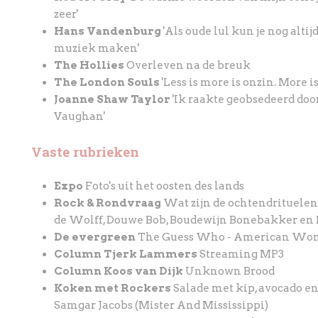
zeer'
Hans Vandenburg
'Als oude lul kun je nog alti
muziek maken'
The Hollies
Overleven na de breuk
The London Souls
'Less is more is onzin. More i
Joanne Shaw Taylor
'Ik raakte geobsedeerd doo
Vaughan'
Vaste rubrieken
Expo
Foto's uit het oosten des lands
Rock & Rondvraag
Wat zijn de ochtendrituele
de Wolff, Douwe Bob, Boudewijn Bonebakker en 
De evergreen
The Guess Who - American W
Column Tjerk Lammers
Streaming MP3
Column Koos van Dijk
Unknown Brood
Koken met Rockers
Salade met kip, avocado e
Samgar Jacobs (Mister And Mississippi)