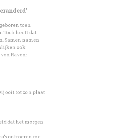
veranderd'
 geboren
toen
n.
Toch heeft dat
an. Samen namen
blijken ook
 von Raven:
j ooit tot zo'n plaat
a
heid dat het morgen
ga's ontroeren me