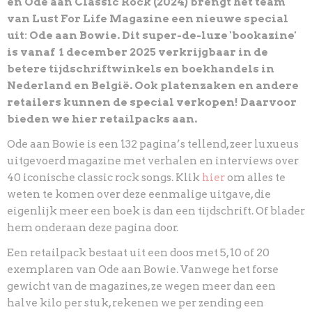
en Ode aan Classic Rock (2024) brengt het team
van Lust For Life Magazine een nieuwe special
uit: Ode aan Bowie.
Dit super-de-luxe 'bookazine'
is vanaf 1 december 2025 verkrijgbaar in de
betere tijdschriftwinkels en boekhandels in
Nederland en België. Ook platenzaken en andere
retailers kunnen de special verkopen! Daarvoor
bieden we hier retailpacks aan.
Ode aan Bowie is een 132 pagina’s tellend, zeer luxueus
uitgevoerd magazine met verhalen en interviews over
40 iconische classic rock songs. Klik
om alles te
hier
weten te komen over deze eenmalige uitgave, die
eigenlijk meer een boek is dan een tijdschrift. Of blader
hem onderaan deze pagina door.
Een retailpack bestaat uit een doos met 5, 10 of 20
exemplaren van Ode aan Bowie. Vanwege het forse
gewicht van de magazines, ze wegen meer dan een
halve kilo per stuk, rekenen we per zending een