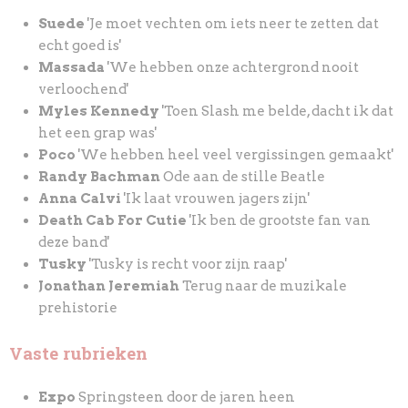
Suede
'Je moet vechten om iets neer te zetten dat
echt goed is'
Massada
'We hebben onze achtergrond nooit
verloochend'
Myles Kennedy
'Toen Slash me belde, dacht ik dat
het een grap was'
Poco
'We hebben heel veel vergissingen gemaakt'
Randy Bachman
Ode aan de stille Beatle
Anna Calvi
'Ik laat vrouwen jagers zijn'
Death Cab For Cutie
'Ik ben de grootste fan van
deze band'
Tusky
'Tusky is recht voor zijn raap'
Jonathan Jeremiah
Terug naar de muzikale
prehistorie
Vaste rubrieken
Expo
Springsteen door de jaren heen