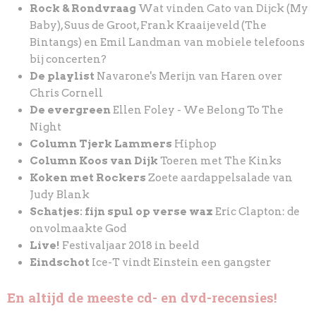
Rock & Rondvraag
Wat vinden Cato van Dijck (My
Baby), Suus de Groot, Frank Kraaijeveld (The
Bintangs) en Emil Landman van mobiele telefoons
bij concerten?
De playlist
Navarone's Merijn van Haren over
Chris Cornell
De evergreen
Ellen Foley - We Belong To The
Night
Column Tjerk Lammers
Hiphop
Column Koos van Dijk
Toeren met The Kinks
Koken met Rockers
Zoete aardappelsalade van
Judy Blank
Schatjes: fijn spul op verse wax
Eric Clapton: de
onvolmaakte God
Live!
Festivaljaar 2018 in beeld
Eindschot
Ice-T vindt Einstein een gangster
En altijd de meeste cd- en dvd-recensies!