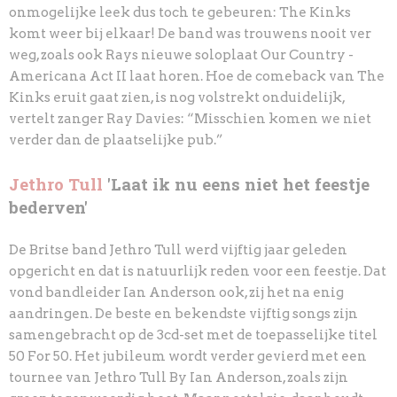
onmogelijke leek dus toch te gebeuren: The Kinks
komt weer bij elkaar! De band was trouwens nooit ver
weg, zoals ook Rays nieuwe soloplaat Our Country -
Americana Act II laat horen. Hoe de comeback van The
Kinks eruit gaat zien, is nog volstrekt onduidelijk,
vertelt zanger Ray Davies: “Misschien komen we niet
verder dan de plaatselijke pub.”
Jethro Tull
'Laat ik nu eens niet het feestje
bederven'
De Britse band Jethro Tull werd vijftig jaar geleden
opgericht en dat is natuurlijk reden voor een feestje. Dat
vond bandleider Ian Anderson ook, zij het na enig
aandringen. De beste en bekendste vijftig songs zijn
samengebracht op de 3cd-set met de toepasselijke titel
50 For 50. Het jubileum wordt verder gevierd met een
tournee van Jethro Tull By Ian Anderson, zoals zijn