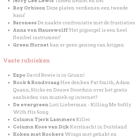
Jerry Lee Lewis
Tussen hemel en hel
Roy Orbison
'Deze platen verdienen een tweede
kans'
Baroness
De naakte confrontatie met de frustraties
Anna von Hausswolff
'Het pijporgel is een heel
flexibel instrument'
Green Hornet
kan er geen genoeg van krijgen
Vaste rubrieken
Expo
David Bowie is in Grunn!
Rock & Rondvraag
Hoe denken Pat Smith, Adam
Quann, Sticks en Douwe Doorduin over het gratis
aanbieden van muziek op internet?
De evergreen
Lori Lieberman - Killing Me Softly
With His Song
Column Tjerk Lammers
Killer
Column Koos van Dijk
Kerstnacht in Duitsland
Koken met Rockers
Wraps met gehakt en