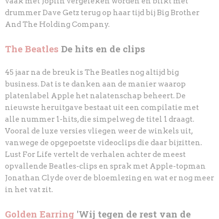
vaak met Joplin vergeleken worden en blikt met
drummer Dave Getz
terug op haar tijd bij Big Brother
And The Holding Company.
The Beatles
De hits en de clips
45 jaar na de breuk is The Beatles nog altijd big
business. Dat is te danken
aan de manier waarop
platenlabel Apple het nalatenschap beheert. De
nieuwste heruitgave
bestaat uit een compilatie met
alle nummer 1-hits, die simpelweg de titel 1 draagt.
Vooral de
luxe versies vliegen weer de winkels uit,
vanwege de opgepoetste videoclips die daar bijzit
ten.
Lust For Life vertelt de verhalen achter de meest
opvallende Beatles-clips en sprak met
Apple-topman
Jonathan Clyde over de bloemlezing en wat er nog meer
in het vat zit.
Golden Earring
'Wij tegen de rest van de