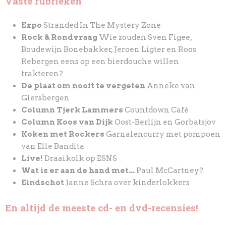
Vaste rubrieken
Expo
Stranded In The Mystery Zone
Rock & Rondvraag
Wie zouden Sven Figee,
Boudewijn Bonebakker, Jeroen Ligter en Roos
Rebergen eens op een bierdouche willen
trakteren?
De plaat om nooit te vergeten
Anneke van
Giersbergen
Column Tjerk Lammers
Countdown Café
Column Koos van Dijk
Oost-Berlijn en Gorbatsjov
Koken met Rockers
Garnalencurry met pompoen
van Elle Bandita
Live!
Draaikolk op ESNS
Wat is er aan de hand met...
Paul McCartney?
Eindschot
Janne Schra over kinderlokkers
En altijd de meeste cd- en dvd-recensies!