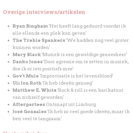
Overige interviews/artikelen
Ryan Bingham
'Het heeft lang geduurd voordat ik
alle ellende een plek kon geven'
The Treble Spankers
'We hadden nog veel groter
kunnen worden'
Mary Black
'Muziek is een geweldige geneesheer'
Danko Jones
'Door agressie om te zetten in muziek,
doe ik er iets positiefs mee'
Gov't Mule
'Improvisatie is het levensbloed'
Uli Jon Roth
'Ik heb ideeën genoeg'
Matthew E. White
'Rock & roll is een karikatuur
van zichzelf geworden'
Afterpartees
Ontsnapt uit Limburg
José Gonzales
'Ik heb zo veel goede ideeën, maar ik
ben veel te langzaam'